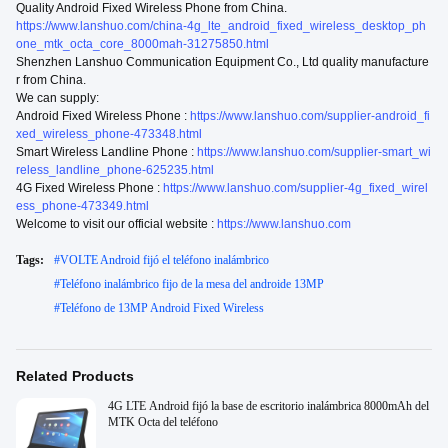
Quality Android Fixed Wireless Phone from China.
https://www.lanshuo.com/china-4g_lte_android_fixed_wireless_desktop_ph
one_mtk_octa_core_8000mah-31275850.html
Shenzhen Lanshuo Communication Equipment Co., Ltd quality manufacture
r from China.
We can supply:
Android Fixed Wireless Phone :
https://www.lanshuo.com/supplier-android_fi
xed_wireless_phone-473348.html
Smart Wireless Landline Phone :
https://www.lanshuo.com/supplier-smart_wi
reless_landline_phone-625235.html
4G Fixed Wireless Phone :
https://www.lanshuo.com/supplier-4g_fixed_wirel
ess_phone-473349.html
Welcome to visit our official website :
https://www.lanshuo.com
Tags:
#
VOLTE Android fijó el teléfono inalámbrico
#
Teléfono inalámbrico fijo de la mesa del androide 13MP
#
Teléfono de 13MP Android Fixed Wireless
Related Products
4G LTE Android fijó la base de escritorio inalámbrica 8000mAh del
MTK Octa del teléfono