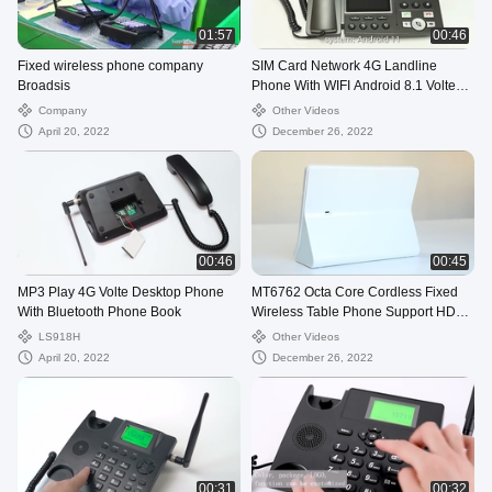
01:57
00:46
Fixed wireless phone company
SIM Card Network 4G Landline
Broadsis
Phone With WIFI Android 8.1 Volte
Call
Company
Other Videos
April 20, 2022
December 26, 2022
00:46
00:45
MP3 Play 4G Volte Desktop Phone
MT6762 Octa Core Cordless Fixed
With Bluetooth Phone Book
Wireless Table Phone Support HD
Camera Touch
LS918H
Other Videos
April 20, 2022
December 26, 2022
00:31
00:32