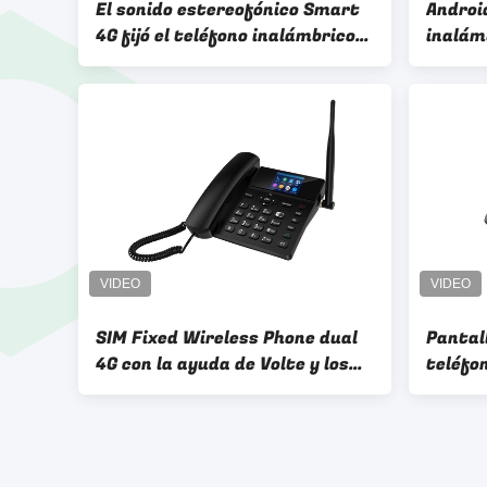
El sonido estereofónico Smart
Android
4G fijó el teléfono inalámbrico
inalámb
pantalla LCD de 10 pulgadas
grande
SIM Fixed Wireless Phone dual
Pantall
4G con la ayuda de Volte y los
teléfon
apuroses de WIFI
de Dua
LTE HD