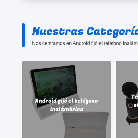
Nuestras Categorí
Te
Android fijó el teléfono
E
e
inalámbrico