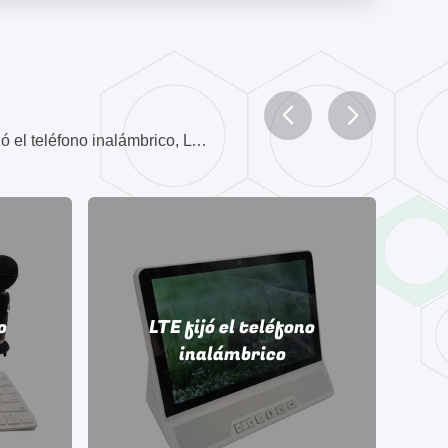
Nos centramos en Android fijó el teléfono inalámbrico, Teléfono inalámbrico elegante de la línea horizonte, 4G fijó el teléfono inalámbrico, LTE fijó el teléfono inalámbrico productos y así sucesivamente
o
LTE fijó el teléfono
inalámbrico