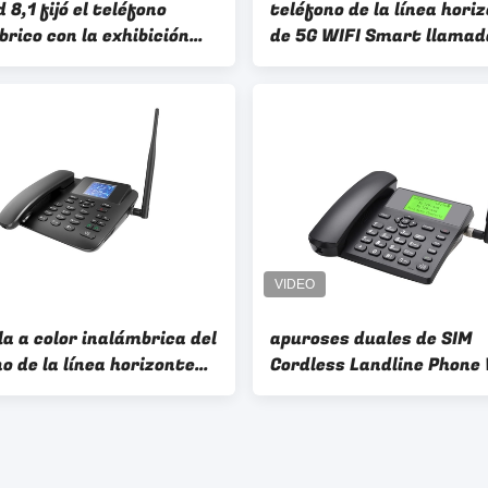
 8,1 fijó el teléfono
teléfono de la línea hori
rico con la exhibición
de 5G WIFI Smart llamad
 de los apuroses
2GB + 16GB
a a color inalámbrica del
apuroses duales de SIM
o de la línea horizonte
Cordless Landline Phone
l Sim G/M de la voz de
WIFI de la batería 1000