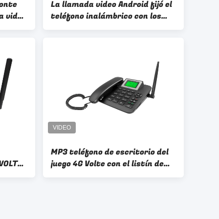
zonte
La llamada video Android fijó el
a video
teléfono inalámbrico con los
apuroses Bluetooth de WIFI
MP3 teléfono de escritorio del
 VOLTE
juego 4G Volte con el listín de
mAh
teléfonos de Bluetooth