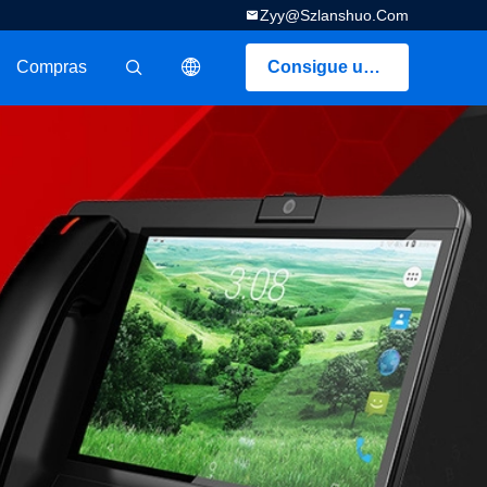
Zyy@szlanshuo.com
Compras
Consigue una cotización
描述