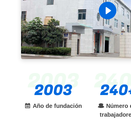
2003
24
2003
240
Año de fundación
Número 
trabajador