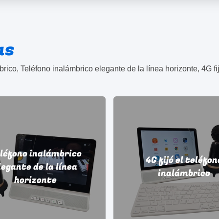
as
léfono inalámbrico
4G fijó el teléfon
legante de la línea
inalámbrico
horizonte