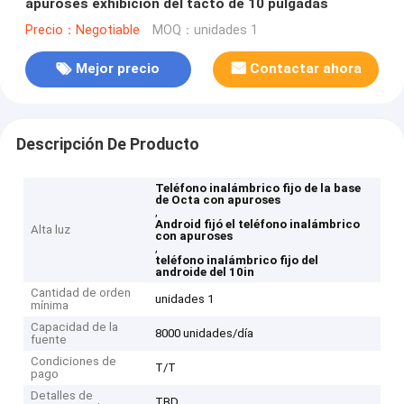
apuroses exhibición del tacto de 10 pulgadas
Precio：Negotiable
MOQ：unidades 1
Mejor precio
Contactar ahora
Descripción De Producto
Teléfono inalámbrico fijo de la base
de Octa con apuroses
,
Android fijó el teléfono inalámbrico
Alta luz
con apuroses
,
teléfono inalámbrico fijo del
androide del 10in
Cantidad de orden
unidades 1
mínima
Capacidad de la
8000 unidades/día
fuente
Condiciones de
T/T
pago
Detalles de
TBD