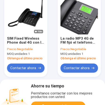
SIM Fixed Wireless
La radio MP3 4G de
Phone dual 4G con la
FM fijó el teléfono
ayuda de Volte y los
inalámbrico, SIM
Precio:
Negotiable
Precio:
Negotiable
apuroses de WIFI
Landline Phone dual
MOQ:
unidades 1
MOQ:
unidades 1
Obtenga el último precio
Obtenga el último precio
Contactar ahora
Contactar ahora
Ahorre su tiempo
Permítanos contactar con los mejores
productos con usted.