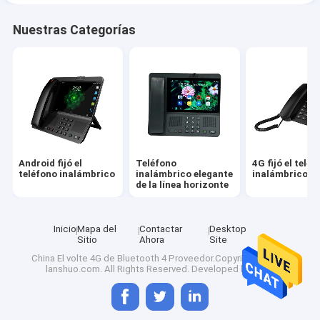
Nuestras Categorías
Android fijó el
Teléfono
4G fijó el telé
teléfono inalámbrico
inalámbrico elegante
inalámbrico
de la línea horizonte
Inicio
Mapa del
Contactar
Desktop
Sitio
Ahora
Site
China El volte 4G de Bluetooth 4
Proveedor.Copyright © 2023
lanshuo.com. All Rights Reserved. Developed by
ECER