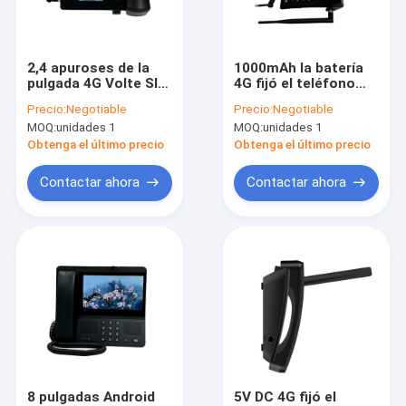
Contacto
Shopping
2,4 apuroses de la
1000mAh la batería
pulgada 4G Volte SIM
4G fijó el teléfono
Based Landline
inalámbrico con la
Precio:
Negotiable
Precio:
Negotiable
Phone With WIFI
voz de WIFI HD
MOQ:
unidades 1
MOQ:
unidades 1
Android fijó el teléfono inalámbrico
Obtenga el último precio
Obtenga el último precio
Teléfono inalámbrico elegante de la línea horizonte
Contactar ahora
Contactar ahora
4G fijó el teléfono inalámbrico
LTE fijó el teléfono inalámbrico
Volte fijó el teléfono inalámbrico
Teléfono inalámbrico de Ministerio del Interior
Teléfono inalámbrico de los DECT
8 pulgadas Android
5V DC 4G fijó el