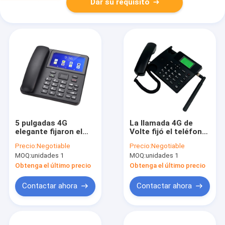
Dar su requisito
5 pulgadas 4G
La llamada 4G de
elegante fijaron el
Volte fijó el teléfono
teléfono inalámbrico,
inalámbrico, teléfono
Precio:
Negotiable
Precio:
Negotiable
4G LTE Android
de la línea horizonte
MOQ:
unidades 1
MOQ:
unidades 1
fijaron el teléfono de
4G con 4G SIM Card
escritorio
Slot
Obtenga el último precio
Obtenga el último precio
inalámbrico
Contactar ahora
Contactar ahora