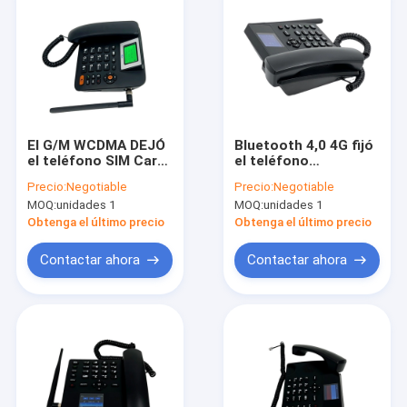
El G/M WCDMA DEJÓ
Bluetooth 4,0 4G fijó
el teléfono SIM Card
el teléfono
dual de la línea
inalámbrico SIM Card
Precio:
Negotiable
Precio:
Negotiable
horizonte de FWP 4G
dual
MOQ:
unidades 1
MOQ:
unidades 1
Obtenga el último precio
Obtenga el último precio
Contactar ahora
Contactar ahora
Inicio
Productos
Sobre nosotros