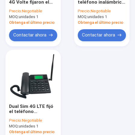
4G Volte fijaron el
teléfono inalámbrico,
SIM Card Wireless Phone
teléfono inalámbrico
teléfono de la línea
Precio:
Negotiable
Precio:
Negotiable
de la línea horizonte
horizonte 4G con los
MOQ:
SIM Landline Phone dual
unidades 1
MOQ:
unidades 1
apuroses Bluetooth
de WIFI
Obtenga el último precio
Obtenga el último precio
Teléfono de escritorio inalámbrico del G/M
Contactar ahora
Contactar ahora
Teléfono inalámbrico fijo con apuroses
router de 4G WIFI LTE
Dual Sim 4G LTE fijó
el teléfono
inalámbrico con
Precio:
Negotiable
identificador de
MOQ:
unidades 1
llamadas de los
apuroses de WIFI
Obtenga el último precio