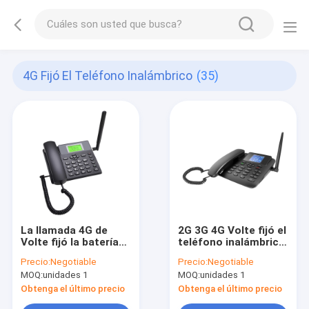
4G Fijó El Teléfono Inalámbrico
(35)
La llamada 4G de
2G 3G 4G Volte fijó el
Volte fijó la batería
teléfono inalámbrico
de reserva
con los apuroses de
Precio:
Negotiable
Precio:
Negotiable
inalámbrica del
WIFI
MOQ:
unidades 1
MOQ:
unidades 1
teléfono 1000mAh
Obtenga el último precio
Obtenga el último precio