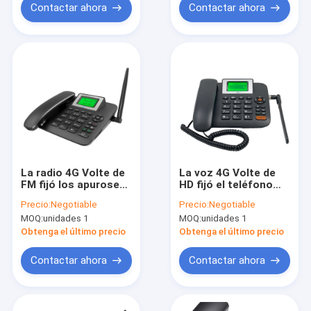
Contactar ahora
Contactar ahora
La radio 4G Volte de
La voz 4G Volte de
FM fijó los apuroses
HD fijó el teléfono
inalámbricos de Wifi
inalámbrico con los
Precio:
Negotiable
Precio:
Negotiable
del teléfono de la
apuroses de WIFI
MOQ:
unidades 1
MOQ:
unidades 1
línea horizonte
Obtenga el último precio
Obtenga el último precio
Contactar ahora
Contactar ahora