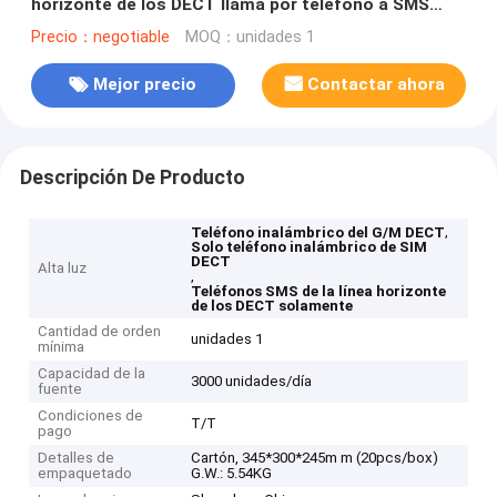
horizonte de los DECT llama por teléfono a SMS
solamente
Precio：negotiable
MOQ：unidades 1
Mejor precio
Contactar ahora
Descripción De Producto
,
Teléfono inalámbrico del G/M DECT
Solo teléfono inalámbrico de SIM
DECT
Alta luz
,
Teléfonos SMS de la línea horizonte
de los DECT solamente
Cantidad de orden
unidades 1
mínima
Capacidad de la
3000 unidades/día
fuente
Condiciones de
T/T
pago
Detalles de
Cartón, 345*300*245m m (20pcs/box)
empaquetado
G.W.: 5.54KG