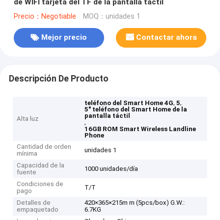
de WIFI tarjeta del TF de la pantalla táctil
Precio：Negotiable
MOQ：unidades 1
Mejor precio
Contactar ahora
Descripción De Producto
,
,
teléfono del Smart Home 4G
5
5" teléfono del Smart Home de la
pantalla táctil
Alta luz
,
16GB ROM Smart Wireless Landline
Phone
Cantidad de orden
unidades 1
mínima
Capacidad de la
1000 unidades/día
fuente
Condiciones de
T/T
pago
Detalles de
420×365×215m m (5pcs/box) G.W.:
empaquetado
6.7KG