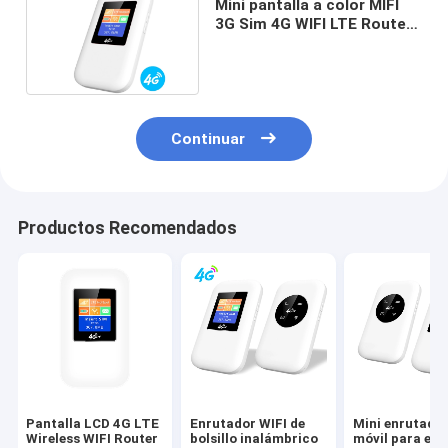
Mini pantalla a color MIFI
3G Sim 4G WIFI LTE Router
Banda global
Continuar
Productos Recomendados
Pantalla LCD 4G LTE
Enrutador WIFI de
Mini enrutador
Wireless WIFI Router
bolsillo inalámbrico
móvil para ext