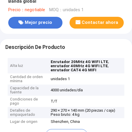
Banda global
Precio：negotiable
MOQ：unidades 1
Mejor precio
Contactar ahora
Descripción De Producto
,
Enrutador 20MHz 4G WIFI LTE
Alta luz
,
enrutador 40MHz 4G WIFI LTE
enrutador CAT4 4G MIFI
Cantidad de orden
unidades 1
mínima
Capacidad de la
4000 unidades/día
fuente
Condiciones de
T/T
pago
Detalles de
290 × 270 × 140 mm (20 piezas / caja)
empaquetado
Peso bruto: 4 kg
Lugar de origen
Shenzhen, China